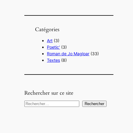
Catégories
Art
(3)
Poetic'
(3)
Roman de Jo Magloar
(33)
Textes
(8)
Rechercher sur ce site
R
Rechercher
e
c
h