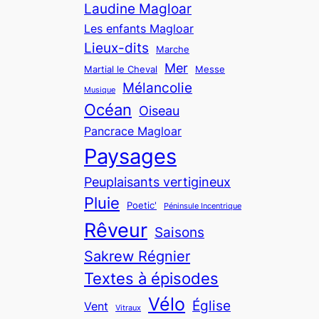
Laudine Magloar
Les enfants Magloar
Lieux-dits
Marche
Mer
Martial le Cheval
Messe
Mélancolie
Musique
Océan
Oiseau
Pancrace Magloar
Paysages
Peuplaisants vertigineux
Pluie
Poetic'
Péninsule Incentrique
Rêveur
Saisons
Sakrew Régnier
Textes à épisodes
Vélo
Église
Vent
Vitraux