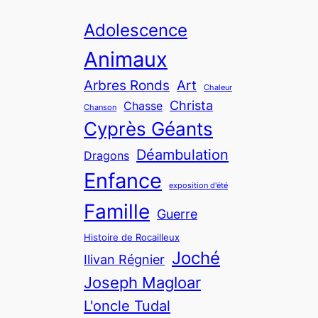
Adolescence
Animaux
Arbres Ronds
Art
Chaleur
Christa
Chasse
Chanson
Cyprès Géants
Déambulation
Dragons
Enfance
exposition d'été
Famille
Guerre
Histoire de Rocailleux
Joché
Ilivan Régnier
Joseph Magloar
L'oncle Tudal