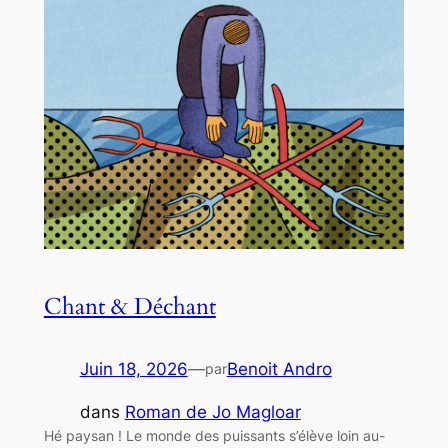
Chant & Déchant
Juin 18, 2026
—
Benoit Andro
par
dans
Roman de Jo Magloar
Hé paysan ! Le monde des puissants s’élève loin au-