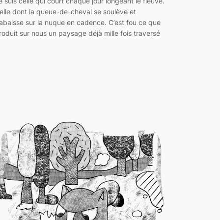
e suis celle qui court chaque jour longeant le fleuve.
elle dont la queue-de-cheval se soulève et
’abaisse sur la nuque en cadence. C’est fou ce que
roduit sur nous un paysage déjà mille fois traversé