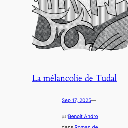
La mélancolie de Tudal
Sep 17, 2025
—
Benoit Andro
par
dans
Roman de