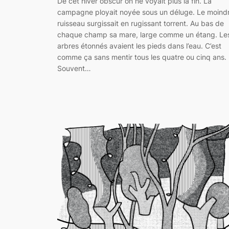
De cet hiver obscur on ne voyait plus la fin. La
campagne ployait noyée sous un déluge. Le moind
ruisseau surgissait en rugissant torrent. Au bas de
chaque champ sa mare, large comme un étang. Le
arbres étonnés avaient les pieds dans l’eau. C’est
comme ça sans mentir tous les quatre ou cinq ans.
Souvent…