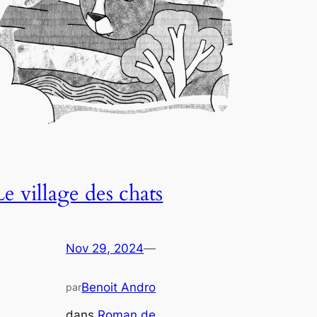
Le village des chats
Nov 29, 2024
—
Benoit Andro
par
dans
Roman de