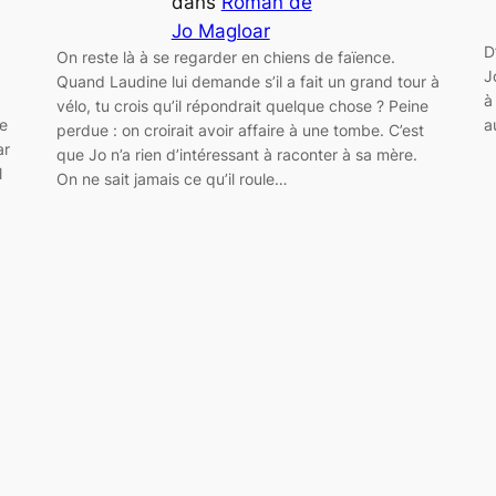
dans
Roman de
Jo Magloar
D
On reste là à se regarder en chiens de faïence.
J
Quand Laudine lui demande s’il a fait un grand tour à
à
vélo, tu crois qu’il répondrait quelque chose ? Peine
a
ie
perdue : on croirait avoir affaire à une tombe. C’est
ar
que Jo n’a rien d’intéressant à raconter à sa mère.
l
On ne sait jamais ce qu’il roule…