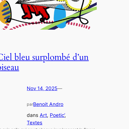
Ciel bleu surplombé d’un
oiseau
Nov 14, 2025
—
Benoit Andro
par
dans
Art
, 
Poetic’
, 
Textes